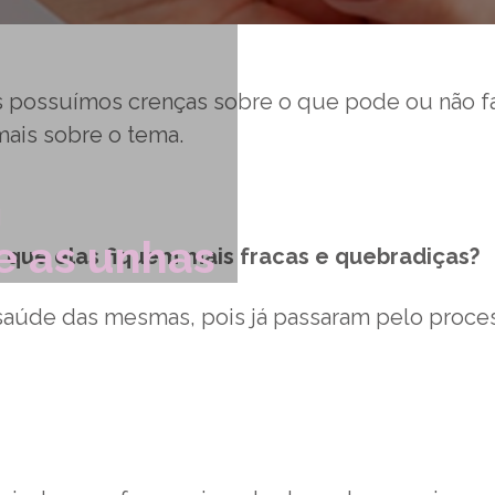
ós possuímos crenças sobre o que pode ou não
f
mais sobre o tema.
M
e as unhas
m que elas fiquem mais fracas e quebradiças?
na saúde das mesmas, pois já passaram pelo proc