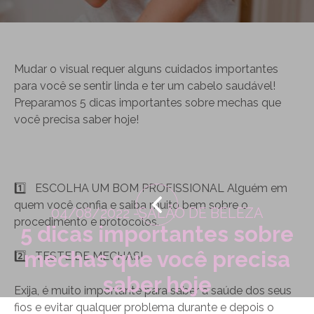
Mudar o visual requer alguns cuidados importantes
para você se sentir linda e ter um cabelo saudável!
Preparamos 5 dicas importantes sobre mechas que
você precisa saber hoje!
1️
⃣
ESCOLHA UM BOM PROFISSIONAL Alguém em
quem você confia e saiba muito bem sobre o
04/08/2022 -
SALÃO DE BELEZA
procedimento e protocolos.
5 dicas importantes sobre
mechas que você precisa
2️
TESTE DE MECHAS!
saber hoje
Exija, é muito importante para saber a saúde dos seus
fios e evitar qualquer problema durante e depois o