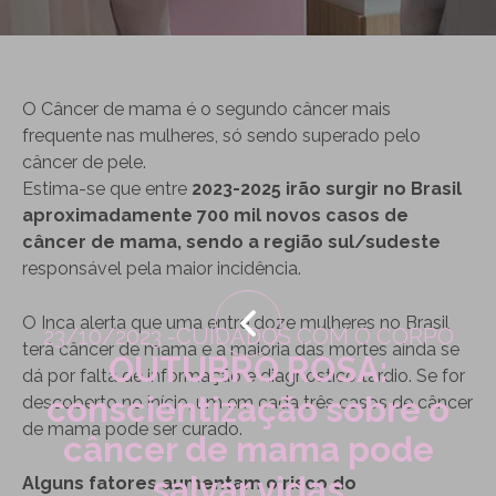
O Câncer de mama é o segundo câncer mais
frequente nas mulheres, só sendo superado pelo
câncer de pele.
Estima-se que entre
2023-2025 irão surgir no Brasil
aproximadamente 700 mil novos casos de
câncer de mama, sendo a região sul/sudeste
responsável pela maior incidência.
O Inca alerta que uma entre doze mulheres no Brasil
23/10/2023 -
CUIDADOS COM O CORPO
terá câncer de mama e a maioria das mortes ainda se
OUTUBRO ROSA:
dá por falta de informação e diagnóstico tardio. Se for
conscientização sobre o
descoberto no início, um em cada três casos de câncer
de mama pode ser curado.
câncer de mama pode
salvar vidas
Alguns fatores aumentam o risco do