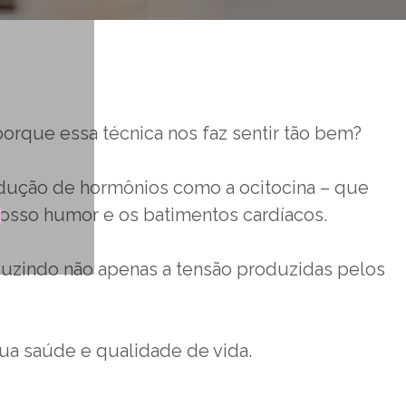
que essa técnica nos faz sentir tão bem?
odução de hormônios como a ocitocina – que
m
nosso humor e os batimentos cardíacos.
uzindo não apenas a tensão produzidas pelos
sua saúde e qualidade de vida.