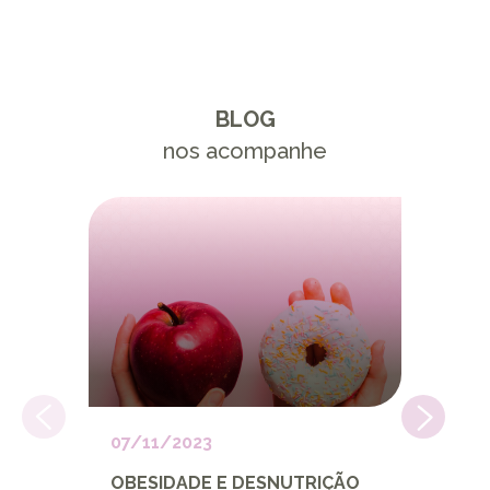
BLOG
nos acompanhe
07/11/2023
23/10
OBESIDADE E DESNUTRIÇÃO
OUTU