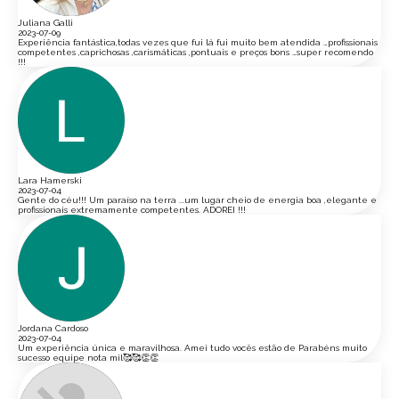
Juliana Galli
2023-07-09
Experiência fantástica,todas vezes que fui lá fui muito bem atendida …profissionais
competentes ,caprichosas ,carismáticas ,pontuais e preços bons …super recomendo
!!!
Lara Hamerski
2023-07-04
Gente do céu!!! Um paraíso na terra ...um lugar cheio de energia boa ,elegante e
profissionais extremamente competentes. ADOREI !!!
Jordana Cardoso
2023-07-04
Um experiência única e maravilhosa. Amei tudo vocês estão de Parabéns muito
sucesso equipe nota mil🥰🥰👏👏