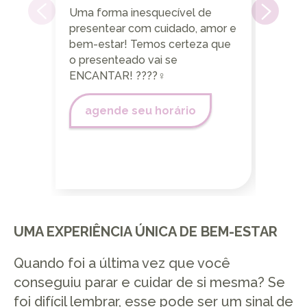
Uma forma inesquecível de
Reuni
presentear com cuidado, amor e
profis
bem-estar! Temos certeza que
experi
o presenteado vai se
belez
ENCANTAR! ????‍♀️
moder
capila
qualid
agende seu horário
tendên
ag
UMA EXPERIÊNCIA ÚNICA DE BEM-ESTAR
Quando foi a última vez que você
conseguiu parar e cuidar de si mesma? Se
foi difícil lembrar, esse pode ser um sinal de