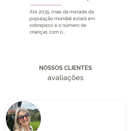
CONS
Até 2035, mais da metade da
CÂNC
população mundial estará em
SALVA
sobrepeso e o número de
crianças com o...
O Cân
câncer
mulhe
pelo câ
NOSSOS CLIENTES
avaliações