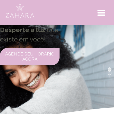
Desperte a luz
que
existe em você!
AGENDE SEU HORÁRIO
AGORA