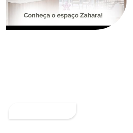
Desperte a
luz
que existe
em você
AGENDE SEU HORÁRIO